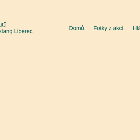
utů
Domů
Fotky z akcí
Hl
stang Liberec