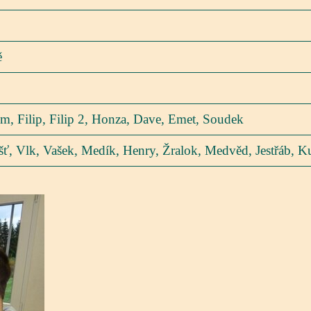
ě
m, Filip, Filip 2, Honza, Dave, Emet, Soudek
šť, Vlk, Vašek, Medík, Henry, Žralok, Medvěd, Jestřáb, K