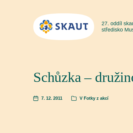
27. oddíl ska
středisko Mu
Schůzka – družin
7. 12. 2011
V
Fotky z akcí