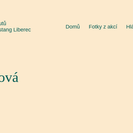
utů
Domů
Fotky z akcí
Hl
stang Liberec
ová