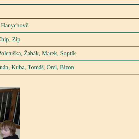
v Hanychově
Chip, Zip
Poletuška, Žabák, Marek, Soptík
anán, Kuba, Tomáš, Orel, Bizon