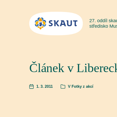
27. oddíl ska
středisko Mu
Článek v Liberec
1. 3. 2011
V
Fotky z akcí