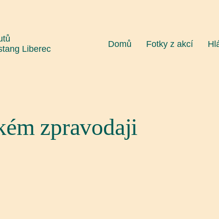
utů
Domů
Fotky z akcí
Hl
stang Liberec
kém zpravodaji