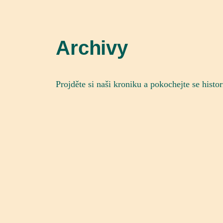
Archivy
Projděte si naši kroniku a pokochejte se histo
Archivy
Rubriky
Fotky z akcí