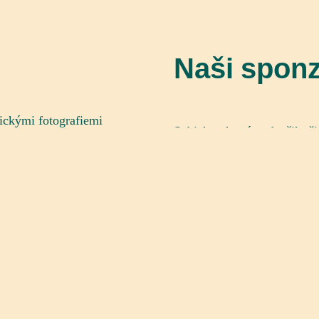
Naši sponz
rickými fotografiemi
Subjekty, které podpořily či