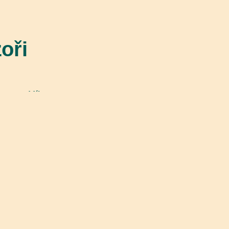
oři
nnost oddílu.