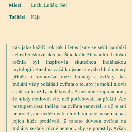
Mloci
Luck, Luňák, Net
Tučňáci
Kája
Tak jako každý rok tak i letos jsme se sešli na další
celostřediskové akci, na Šípu krále Alexandra. Letošní
ročník byl inspirován skutečnou indiánskou
mytologií. Hned na začátku jsme si vyslechli dojemný
příběh o rovnováze mezi Indiány a zvířaty. Jak
Indiáni vždy požádali zvířata o to, aby je mohli ulovit
a jak za to vždy poděkovali. A nesmíme zapomenout,
že nikdy neulovili víc, než potřebovali na přežití. Ale
postupem času Indiáni na zvířata zanevřeli a už je ani
neprosili, ani neděkovali a lovili víc než museli, a pak
jejich kůže prodávali. Z tohoto důvodu zvířata na
Indiány seslaly různé nemoci, aby se pomstily. Avšak