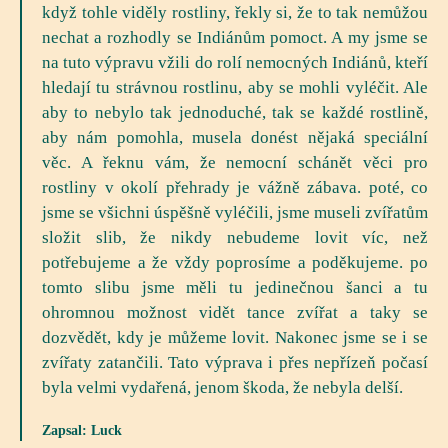
když tohle viděly rostliny, řekly si, že to tak nemůžou
nechat a rozhodly se Indiánům pomoct. A my jsme se
na tuto výpravu vžili do rolí nemocných Indiánů, kteří
hledají tu strávnou rostlinu, aby se mohli vyléčit. Ale
aby to nebylo tak jednoduché, tak se každé rostlině,
aby nám pomohla, musela donést nějaká speciální
věc. A řeknu vám, že nemocní schánět věci pro
rostliny v okolí přehrady je vážně zábava. poté, co
jsme se všichni úspěšně vyléčili, jsme museli zvířatům
složit slib, že nikdy nebudeme lovit víc, než
potřebujeme a že vždy poprosíme a poděkujeme. po
tomto slibu jsme měli tu jedinečnou šanci a tu
ohromnou možnost vidět tance zvířat a taky se
dozvědět, kdy je můžeme lovit. Nakonec jsme se i se
zvířaty zatančili. Tato výprava i přes nepřízeň počasí
byla velmi vydařená, jenom škoda, že nebyla delší.
Zapsal: Luck