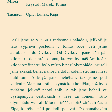
Mloci
Kryštof, Marek, Tomáš
Tučňáci
Opic, Luňák, Kája
Sešli jsme se v 7:50 s radostnou náladou, jelikož je
tato výprava poslední v tomto roce. Jeli jsme
autobusem do Cvikova. Od Cvikova jsme ušli pár
kilometrů do starého lomu, kterým byl náš Amfiteátr.
Zde v Amfiteátru bylo místo k naší olympiádě. Museli
jsme skákat, běhat nahoru a dolu, kolem stromu i mezi
publikum. A když jsme neběhali, tak jsme pod
vedením Mamuta hráli eskymáckou honičku, což bylo
zvláštní, jelikož nebyl sníh. A tak jsme běhali ve
vyšlapaných cestičkách v lese za lomem. Tuto
olympiádu vyhráli Mloci. Tučňáci totiž ztráceli čas u
Zipa, kterého měli pohladit po tváři. Po namáhavém