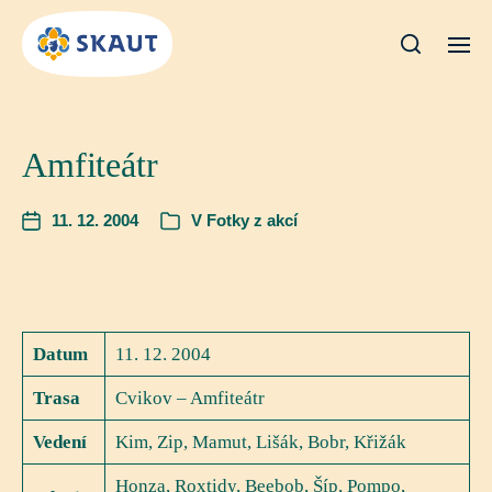
Amfiteátr
11. 12. 2004
V
Fotky z akcí
Datum
11. 12. 2004
Trasa
Cvikov – Amfiteátr
Vedení
Kim, Zip, Mamut, Lišák, Bobr, Křižák
Honza, Roxtidy, Beebob, Šíp, Pompo,