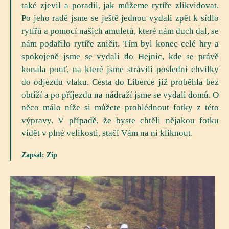
také zjevil a poradil, jak můžeme rytíře zlikvidovat.
Po jeho radě jsme se ještě jednou vydali zpět k sídlo
rytířů a pomocí našich amuletů, které nám duch dal, se
nám podařilo rytíře zničit. Tím byl konec celé hry a
spokojeně jsme se vydali do Hejnic, kde se právě
konala pouť, na které jsme strávili poslední chvilky
do odjezdu vlaku. Cesta do Liberce již proběhla bez
obtíží a po příjezdu na nádraží jsme se vydali domů. O
něco málo níže si můžete prohlédnout fotky z této
výpravy. V případě, že byste chtěli nějakou fotku
vidět v plné velikosti, stačí Vám na ni kliknout.
Zapsal: Zip