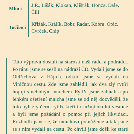
J.R., Lišák, Klokan, Klíšťák, Honza, Dale,
Mloci
Čili
Křižák, Králík, Bobr, Radar, Kobra, Opic,
Tučňáci
Cvrček, Chip
Tuto výpravu dostali na starosti naši rádci a podrádci.
Po ránu jsme se sešli na nádraží ČD. Vydali jsme se do
Oldřichova v Hájích, odkud jsme se vydali na
Viničnou cestu. Zde jsme zahlédli, jak dva zlý rytíři
bojují s nebohým mnichem. Rytíře jsme zahnali a po
lehkém ošetření mnicha jsme se od něj dozvěděli, že
toto byli zlý černí rytíři, kteří tu sužují okolní vesnice
a byli jsme požádáni o pomoc při jejich likvidaci.
Rozhodli jsme se, že mnichovi pomůžeme a tak jsme
se s ním vydali na cestu. Po chvíli jsme došli ke staré