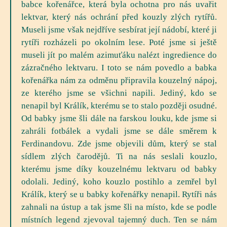
babce kořenářce, která byla ochotna pro nás uvařit
lektvar, který nás ochrání před kouzly zlých rytířů.
Museli jsme však nejdříve sesbírat její nádobí, které ji
rytíři rozházeli po okolním lese. Poté jsme si ještě
museli jít po malém azimuťáku nalézt ingredience do
zázračného lektvaru. I toto se nám povedlo a babka
kořenářka nám za odměnu připravila kouzelný nápoj,
ze kterého jsme se všichni napili. Jediný, kdo se
nenapil byl Králík, kterému se to stalo později osudné.
Od babky jsme šli dále na farskou louku, kde jsme si
zahráli fotbálek a vydali jsme se dále směrem k
Ferdinandovu. Zde jsme objevili dům, který se stal
sídlem zlých čarodějů. Ti na nás seslali kouzlo,
kterému jsme díky kouzelnému lektvaru od babky
odolali. Jediný, koho kouzlo postihlo a zemřel byl
Králík, který se u babky kořenářky nenapil. Rytíři nás
zahnali na ústup a tak jsme šli na místo, kde se podle
místních legend zjevoval tajemný duch. Ten se nám