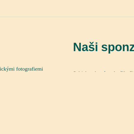
Naši sponz
rickými fotografiemi
Subjekty, které podpořily či