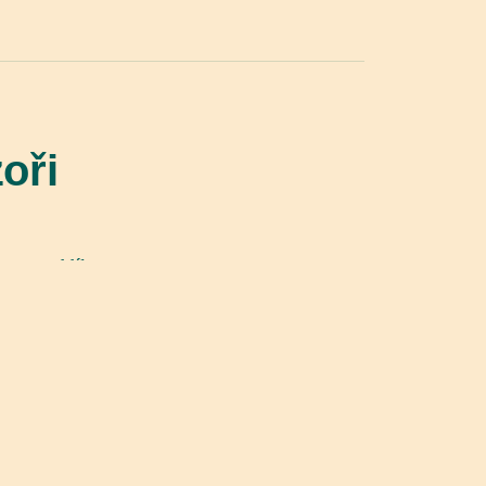
oři
nnost oddílu.