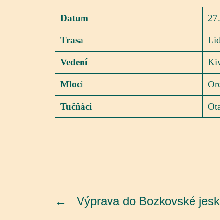
Datum
27.
Trasa
Li
Vedení
Kiw
Mloci
Ore
Tučňáci
Ota
←
Výprava do Bozkovské jes