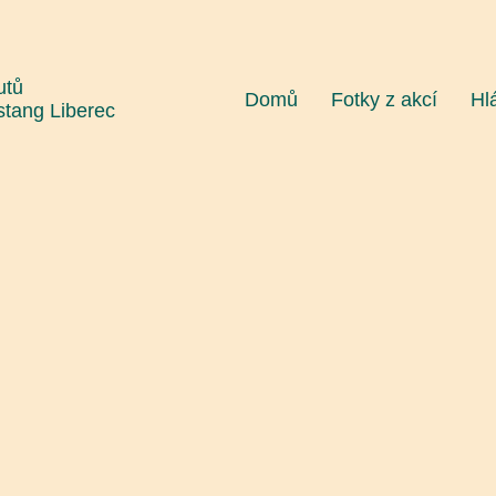
utů
Domů
Fotky z akcí
Hl
stang Liberec