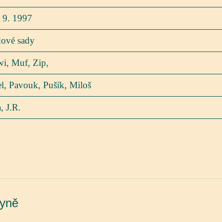
 9. 1997
dové sady
i, Muf, Zip,
l, Pavouk, Pušík, Miloš
, J.R.
kyně