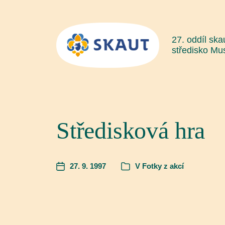
27. oddíl ska
středisko Mu
Středisková hra
27. 9. 1997
V
Fotky z akcí